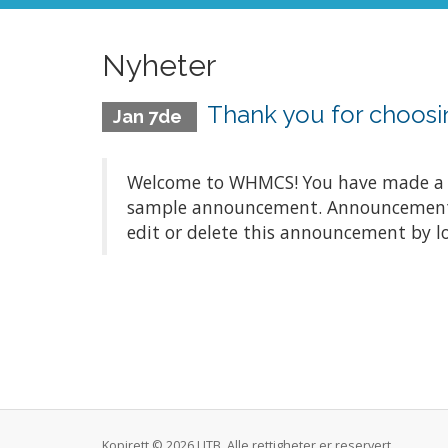
Nyheter
Thank you for choo
Jan 7de
Welcome to WHMCS! You have made a gre
sample announcement. Announcements a
edit or delete this announcement by l
Kopirett © 2026 LITB. Alle rettigheter er reservert.