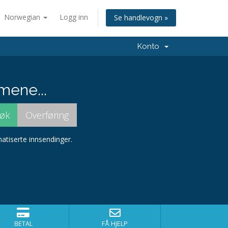
Norwegian
Logg inn
Se handlevogn »
Konto
mene...
atiserte innsendinger.
BETAL
FÅ HJELP