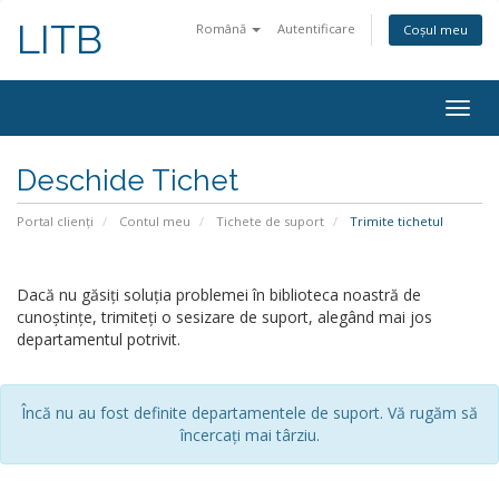
LITB
Română
Autentificare
Coșul meu
Navi
Togg
Deschide Tichet
Portal clienți
Contul meu
Tichete de suport
Trimite tichetul
Dacă nu găsiți soluția problemei în biblioteca noastră de
cunoștințe, trimiteți o sesizare de suport, alegând mai jos
departamentul potrivit.
Încă nu au fost definite departamentele de suport. Vă rugăm să
încercați mai târziu.