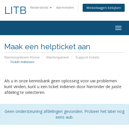
LITB
Nederlands
Aanmelden
Winkelwagen bekijken
Navig
in-/u
Maak een helpticket aan
Klantensysteem Home
Klantenpaneel
Support tickets
Ticket indienen
Als u in onze kennisbank geen oplossing voor uw problemen
kunt vinden, kunt u een ticket indienen door hieronder de juiste
afdeling te selecteren.
Geen ondersteuning afdelingen gevonden. Probeer het later nog
eens aub.