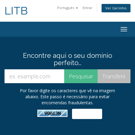
LITB
Português
Entrar
Ver Carrinho
Alter
nave
Encontre aqui o seu domínio
perfeito…
Por favor digite os caracteres que vê na imagem
abaixo. Este passo é necessário para evitar
encomendas fraudulentas.