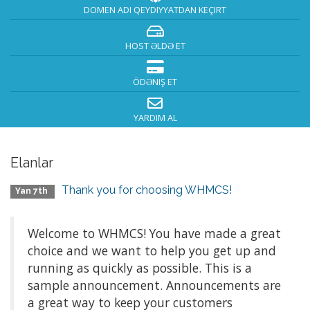
DOMEN ADI QEYDIYYATDAN KEÇIRT
HOST ƏLDƏ ET
ÖDƏNIŞ ET
YARDIM AL
Elanlar
Thank you for choosing WHMCS!
Yan 7th
Welcome to WHMCS! You have made a great
choice and we want to help you get up and
running as quickly as possible. This is a
sample announcement. Announcements are
a great way to keep your customers