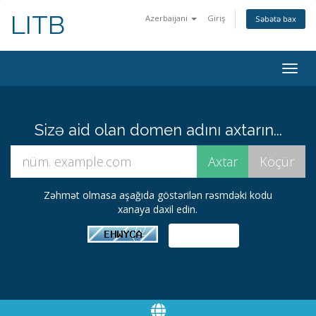
LITB
Azerbaijani
Giriş
Səbətə bax
Naviq
keçid
Sizə aid olan domen adını axtarın...
Zəhmət olmasa aşağıda göstərilən rəsmdəki kodu
xanaya daxil edin.