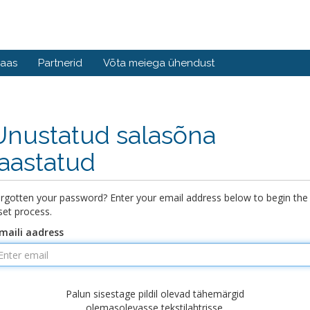
baas
Partnerid
Võta meiega ühendust
Unustatud salasõna
taastatud
rgotten your password? Enter your email address below to begin the
set process.
maili aadress
Palun sisestage pildil olevad tähemärgid
olemasolevasse tekstilahtrisse.