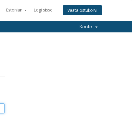
Estonian
Logi sisse
Vaata ostukorvi
Konto