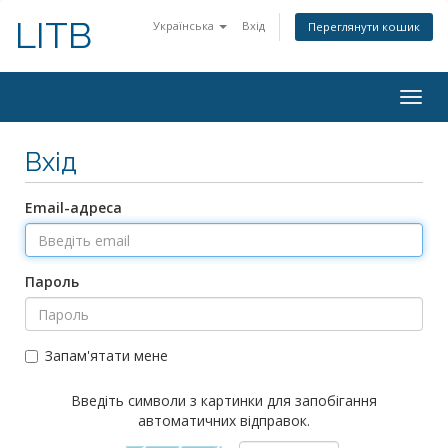
LITB
Українська
Вхід
Переглянути кошик
Togg
navig
Вхід
Email-адреса
Пароль
Запам'ятати мене
Введіть символи з картинки для запобігання
автоматичних відправок.